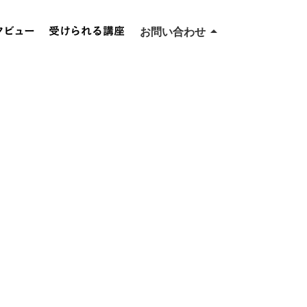
タビュー
受けられる講座
arrow_drop_up
お問い合わせ
取材・メディア掲載に関
するお問い合わせ
キャリア相談・その他
のお問い合わせ
事業者さまお問い合わ
せ