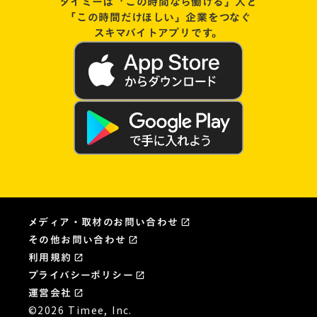
タイミーは「この時間なら働ける」人と
「この時間だけほしい」企業をつなぐ
スキマバイトアプリです。
メディア・取材のお問い合わせ
open_in_new
その他お問い合わせ
open_in_new
利用規約
open_in_new
プライバシーポリシー
launch
運営会社
launch
©2026 Timee, Inc.