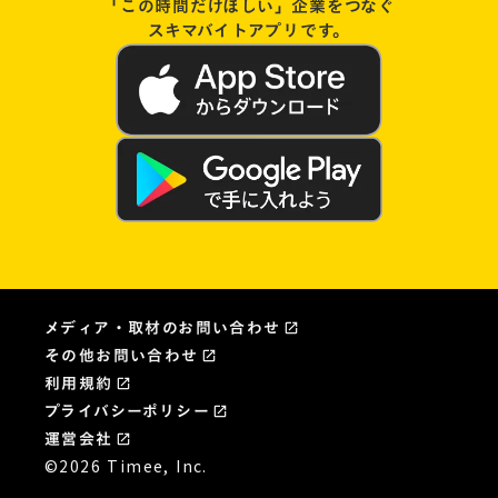
「この時間だけほしい」企業をつなぐ
スキマバイトアプリです。
メディア・取材のお問い合わせ
open_in_new
その他お問い合わせ
open_in_new
利用規約
open_in_new
プライバシーポリシー
launch
運営会社
launch
©2026 Timee, Inc.