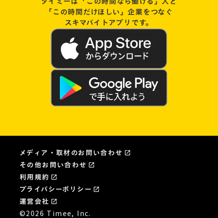
タイミーは「この時間なら働ける」人と
「この時間だけほしい」企業をつなぐ
スキマバイトアプリです。
メディア・取材のお問い合わせ
open_in_new
その他お問い合わせ
open_in_new
利用規約
open_in_new
プライバシーポリシー
launch
運営会社
launch
©2026 Timee, Inc.